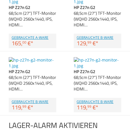
Zubehör
HP Z27n G2
HP Z27n G2
Dokumentenscanne
68,5cm (27") TFT-Monitor
68,5cm (27") TFT-Monitor
Anmelden
|
Registrieren
|
(WQHD 2560x1440, IPS,
(WQHD 2560x1440, IPS,
Merkzettel
HDMI…
HDMI…
GEBRAUCHTE A-WARE
GEBRAUCHTE B-WARE
165,
€
*
129,
€
*
00
99
HP Z27n G2
HP Z27n G2
68,5cm (27") TFT-Monitor
68,5cm (27") TFT-Monitor
(WQHD 2560x1440, IPS,
(WQHD 2560x1440, IPS,
HDMI…
HDMI…
GEBRAUCHTE B-WARE
GEBRAUCHTE B-WARE
119,
€
*
119,
€
*
99
99
LAGER-ALARM AKTIVIEREN