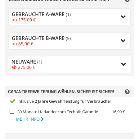
Zubehör
Dokumentenscanne
GEBRAUCHTE A-WARE
(1)
Anmelden
|
Registrieren
|
ab
175,
00
€
Merkzettel
GEBRAUCHTE B-WARE
(5)
ab
85,
00
€
NEUWARE
(1)
ab
275,
00
€
GARANTIEERWEITERUNG WÄHLEN. SICHER IST SICHER!
Inklusive
2 Jahre Gewährleistung für Verbraucher
30 Monate Harlander.com Technik-Garantie
16,
90
€
MEHR INFO