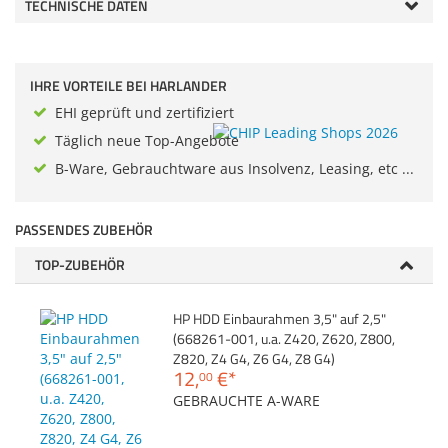
TECHNISCHE DATEN
Zubehör
Gehäuse
Dokumentenscanne
Sonstiges
Anmelden
|
Registrieren
|
IHRE VORTEILE BEI HARLANDER
Merkzettel
EHI geprüft und zertifiziert
Täglich neue Top-Angebote
B-Ware, Gebrauchtware aus Insolvenz, Leasing, etc ...
PASSENDES ZUBEHÖR
TOP-ZUBEHÖR
HP HDD Einbaurahmen 3,5" auf 2,5"
(668261-001, u.a. Z420, Z620, Z800,
Z820, Z4 G4, Z6 G4, Z8 G4)
12,
€
*
00
GEBRAUCHTE A-WARE