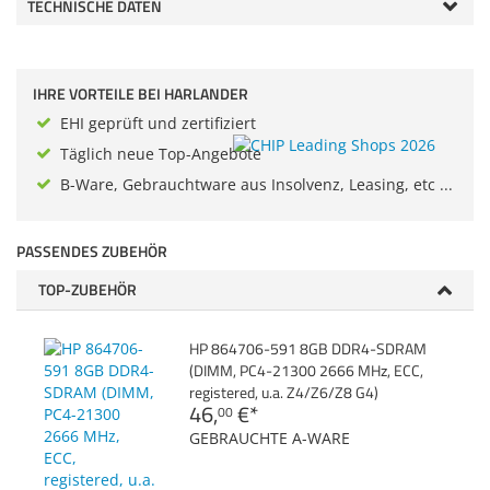
TECHNISCHE DATEN
Zubehör
Gehäuse
Dokumentenscanne
Sonstiges
Anmelden
|
Registrieren
|
IHRE VORTEILE BEI HARLANDER
Merkzettel
EHI geprüft und zertifiziert
Täglich neue Top-Angebote
B-Ware, Gebrauchtware aus Insolvenz, Leasing, etc ...
PASSENDES ZUBEHÖR
TOP-ZUBEHÖR
HP 864706-591 8GB DDR4-SDRAM
(DIMM, PC4-21300 2666 MHz, ECC,
registered, u.a. Z4/Z6/Z8 G4)
46,
€
*
00
GEBRAUCHTE A-WARE