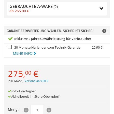
Zubehör
GEBRAUCHTE A-WARE
(2)
Gehäuse
Dokumentenscanne
ab
265,
00
€
Sonstiges
Anmelden
|
Registrieren
|
Merkzettel
GARANTIEERWEITERUNG WÄHLEN. SICHER IST SICHER!
Inklusive
2 Jahre Gewährleistung für Verbraucher
30 Monate Harlander.com Technik-Garantie
25,
90
€
MEHR INFO
275,
€
00
inkl. MwSt.
,
Versand ab 9,90 €
sofort verfügbar
Abholbereit im Store Oberndorf
Menge: