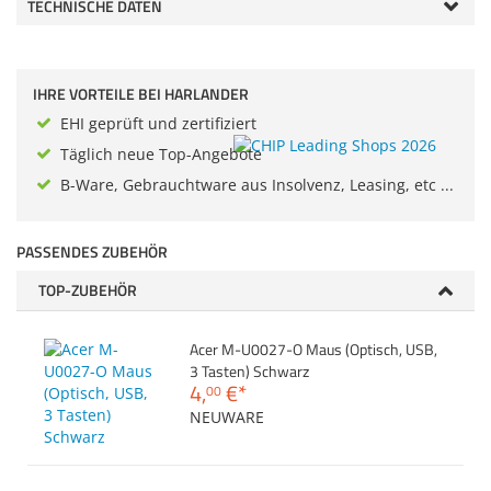
Anmelden
TECHNISCHE DATEN
|
Registrieren
|
Zubehör
Merkzettel
Dokumentenscanne
IHRE VORTEILE BEI HARLANDER
EHI geprüft und zertifiziert
Täglich neue Top-Angebote
B-Ware, Gebrauchtware aus Insolvenz, Leasing, etc ...
PASSENDES ZUBEHÖR
TOP-ZUBEHÖR
Acer M-U0027-O Maus (Optisch, USB,
3 Tasten) Schwarz
4,
€
*
00
NEUWARE