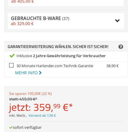
ab
405,
00
€
Anmelden
|
Registrieren
|
Zubehör
Merkzettel
Dokumentenscanne
GEBRAUCHTE B-WARE
(37)
ab
329,
00
€
GARANTIEERWEITERUNG WÄHLEN. SICHER IST SICHER!
Inklusive
2 Jahre Gewährleistung für Verbraucher
30 Monate Harlander.com Technik-Garantie
38,
90
€
MEHR INFO
Sie sparen 100,00€ (22 %)
statt:
459,
99
€
*
jetzt:
359,
€
*
99
inkl. MwSt.
,
Versand ab 7,90 €
sofort verfügbar