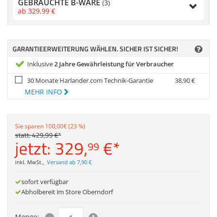
GEBRAUCHTE B-WARE
Anmelden
|
Registrieren
|
(3)
Zubehör
ab
329,
99
€
Merkzettel
Dokumentenscanne
GARANTIEERWEITERUNG WÄHLEN. SICHER IST SICHER!
Inklusive
2 Jahre Gewährleistung für Verbraucher
30 Monate Harlander.com Technik-Garantie
38,
90
€
MEHR INFO
Sie sparen 100,00€ (23 %)
statt:
429,
99
€
*
jetzt:
329,
€
*
99
inkl. MwSt.
,
Versand ab 7,90 €
sofort verfügbar
Abholbereit im Store Oberndorf
Menge: