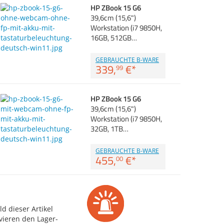
HP ZBook 15 G6
39,6cm (15,6")
Workstation (i7 9850H,
16GB, 512GB…
GEBRAUCHTE B-WARE
339,
€
*
99
HP ZBook 15 G6
39,6cm (15,6")
Workstation (i7 9850H,
32GB, 1TB…
GEBRAUCHTE B-WARE
455,
€
*
00
d dieser Artikel
vieren den Lager-