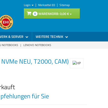
|
|
Login
Merkzettel (0)
Sitemap
WARENKORB:
0,
00
€
0
WERK & SERVER
WEITERE TECHNIK
SU NOTEBOOKS
|
LENOVO NOTEBOOKS
SD NVMe NEU, T2000, CAM)
rkauft
fehlungen für Sie