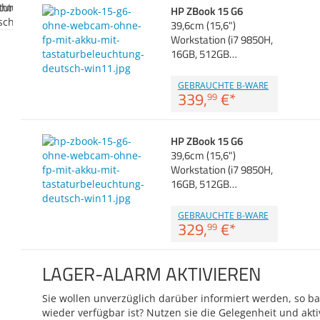
HP ZBook 15 G6
39,6cm (15,6")
Workstation (i7 9850H,
16GB, 512GB…
GEBRAUCHTE B-WARE
339,
€
*
99
HP ZBook 15 G6
39,6cm (15,6")
Workstation (i7 9850H,
16GB, 512GB…
GEBRAUCHTE B-WARE
329,
€
*
99
LAGER-ALARM AKTIVIEREN
Sie wollen unverzüglich darüber informiert werden, so bal
wieder verfügbar ist? Nutzen sie die Gelegenheit und akti