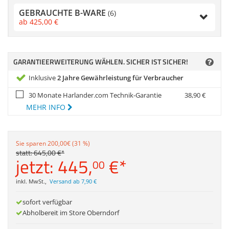
Anmelden
|
Registrieren
|
Zubehör
GEBRAUCHTE B-WARE
Merkzettel
(6)
Dokumentenscanne
ab
425,
00
€
GARANTIEERWEITERUNG WÄHLEN. SICHER IST SICHER!
Inklusive
2 Jahre Gewährleistung für Verbraucher
30 Monate Harlander.com Technik-Garantie
38,
90
€
MEHR INFO
Sie sparen 200,00€ (31 %)
statt:
645,
00
€
*
jetzt:
445,
€
*
00
inkl. MwSt.
,
Versand ab 7,90 €
sofort verfügbar
Abholbereit im Store Oberndorf