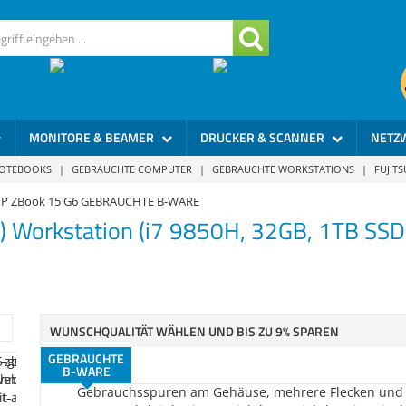
MONITORE & BEAMER
DRUCKER & SCANNER
NETZ
NOTEBOOKS
|
GEBRAUCHTE COMPUTER
|
GEBRAUCHTE WORKSTATIONS
|
FUJIT
465
Gebraucht - Akzeptabel
P ZBook 15 G6 GEBRAUCHTE B-WARE
Gebrauchsspuren am Gehäuse, leichte Tastaturabdrü
") Workstation (i7 9850H, 32GB, 1TB S
im Display.
459
Gebraucht - Akzeptabel
Gebrauchsspuren am Gehäuse, leichte Flecken und le
Tastaturabdrücke (im Betrieb kaum sichtbar) im Displ
WUNSCHQUALITÄT WÄHLEN UND BIS ZU 9% SPAREN
GEBRAUCHTE
455
Stärker gebraucht
B-WARE
Gebrauchsspuren am Gehäuse, mehrere Flecken und