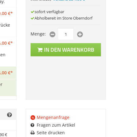
ay.
sofort verfügbar
,
00
€
*
Abholbereit im Store Oberndorf
rücke
Menge:
,
00
€
*
IN DEN WARENKORB
ken
,
00
€
*
er
Mengenanfrage
%
Fragen zum Artikel
Seite drucken
90
€