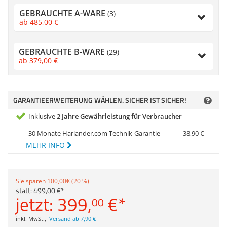
Anmelden
|
Registrieren
|
Zubehör
GEBRAUCHTE A-WARE
Merkzettel
(3)
Dokumentenscanne
ab
485,
00
€
GEBRAUCHTE B-WARE
(29)
ab
379,
00
€
GARANTIEERWEITERUNG WÄHLEN. SICHER IST SICHER!
Inklusive
2 Jahre Gewährleistung für Verbraucher
30 Monate Harlander.com Technik-Garantie
38,
90
€
MEHR INFO
Sie sparen 100,00€ (20 %)
statt:
499,
00
€
*
jetzt:
399,
€
*
00
inkl. MwSt.
,
Versand ab 7,90 €