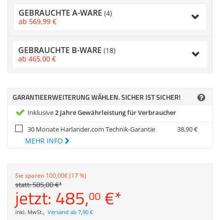
Anmelden
|
Registrieren
|
Zubehör
GEBRAUCHTE A-WARE
Merkzettel
(4)
Dokumentenscanne
ab
569,
99
€
GEBRAUCHTE B-WARE
(18)
ab
465,
00
€
GARANTIEERWEITERUNG WÄHLEN. SICHER IST SICHER!
Inklusive
2 Jahre Gewährleistung für Verbraucher
30 Monate Harlander.com Technik-Garantie
38,
90
€
MEHR INFO
Sie sparen 100,00€ (17 %)
statt:
585,
00
€
*
jetzt:
485,
€
*
00
inkl. MwSt.
,
Versand ab 7,90 €