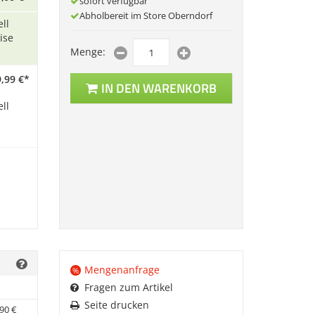
sofort verfügbar
Abholbereit im Store Oberndorf
ll
ise
Menge:
,
99
€
*
IN DEN WARENKORB
ll
Mengenanfrage
%
Fragen zum Artikel
Seite drucken
90
€