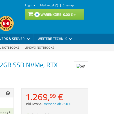
|
|
Login
Merkzettel (0)
Sitemap
WARENKORB:
0,
00
€
0
WERK & SERVER
WEITERE TECHNIK
SU NOTEBOOKS
|
LENOVO NOTEBOOKS
512GB SSD NVMe, RTX
1.269,
€
99
inkl. MwSt.
,
Versand ab 7,90 €
,
99
€
*