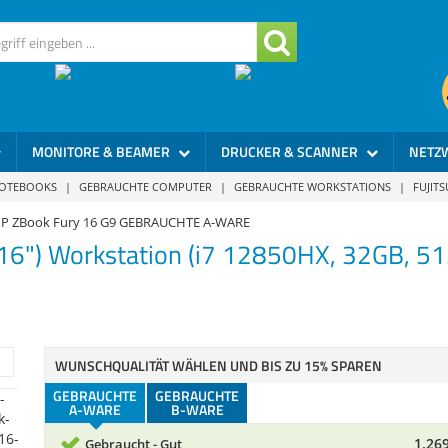
MONITORE & BEAMER
DRUCKER & SCANNER
NETZ
NOTEBOOKS
|
GEBRAUCHTE COMPUTER
|
GEBRAUCHTE WORKSTATIONS
|
FUJIT
P ZBook Fury 16 G9 GEBRAUCHTE A-WARE
16") Workstation (i7 12850HX, 32GB, 
WUNSCHQUALITÄT WÄHLEN UND BIS ZU 15% SPAREN
GEBRAUCHTE
GEBRAUCHTE
A-WARE
B-WARE
1.269
Gebraucht - Gut