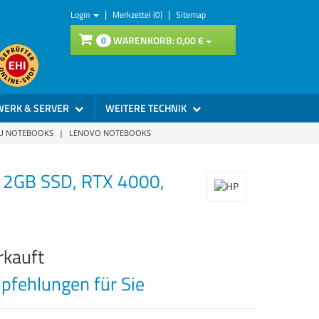
|
|
Login
Merkzettel (0)
Sitemap
WARENKORB:
0,
00
€
0
WERK & SERVER
WEITERE TECHNIK
SU NOTEBOOKS
|
LENOVO NOTEBOOKS
512GB SSD, RTX 4000,
rkauft
fehlungen für Sie