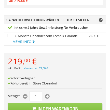
ab
219,
00
€
Zubehör
Dokumentenscanne
Anmelden
|
Registrieren
|
Merkzettel
GARANTIEERWEITERUNG WÄHLEN. SICHER IST SICHER!
Inklusive
2 Jahre Gewährleistung für Verbraucher
30 Monate Harlander.com Technik-Garantie
25,
90
€
MEHR INFO
219,
€
00
inkl. MwSt.
,
Versand ab 79,00 €
sofort verfügbar
Abholbereit im Store Oberndorf
Menge:
IN DEN WARENKORB