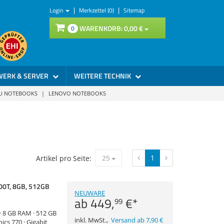
|
|
Login
Merkzettel (0)
Sitemap
WARENKORB:
0,
00
€
0
WERK & SERVER
WEITERE TECHNIK
SU NOTEBOOKS
|
LENOVO NOTEBOOKS
25
1
Artikel pro Seite:
500T, 8GB, 512GB
NEUWARE
ab
449,
€
*
99
 · 8 GB RAM · 512 GB
inkl. MwSt.
,
Versand ab 7,90 €
ics 770 · Gigabit