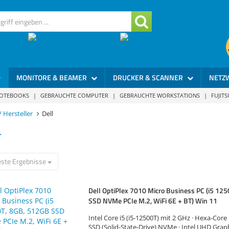
MONITORE & BEAMER
DRUCKER & SCANNER
NETZ
NOTEBOOKS
|
GEBRAUCHTE COMPUTER
|
GEBRAUCHTE WORKSTATIONS
|
FUJIT
 Hersteller
Dell
L
ste Ergebnisse
Dell OptiPlex 7010 Micro Business PC (i5 12
SSD NVMe PCIe M.2, WiFi 6E + BT) Win 11
Intel Core i5 (i5-12500T) mit 2 GHz · Hexa-Core
SSD (Solid-State-Drive) NVMe · Intel UHD Graph