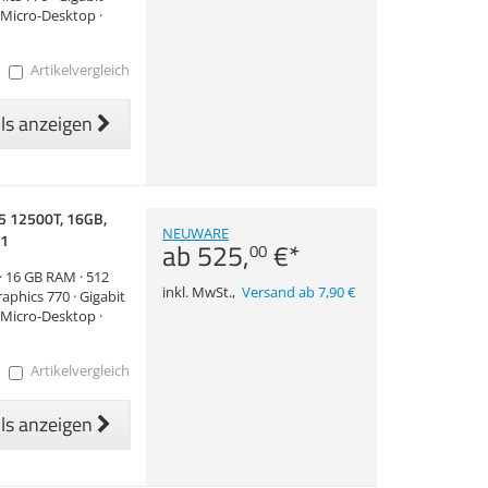
· Micro-Desktop ·
Artikelvergleich
ils anzeigen
i5 12500T, 16GB,
NEUWARE
11
ab
525,
€
*
00
 · 16 GB RAM · 512
inkl. MwSt.
,
Versand ab 7,90 €
aphics 770 · Gigabit
· Micro-Desktop ·
Artikelvergleich
ils anzeigen