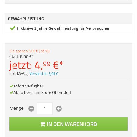
Zubehör
Dokumentenscanne
Anmelden
|
Registrieren
|
GEWÄHRLEISTUNG
Merkzettel
Inklusive
2 Jahre Gewährleistung für Verbraucher
Sie sparen 3,01€ (38 %)
statt:
8,
00
€
*
jetzt:
4,
€
*
99
inkl. MwSt.
,
Versand ab 5,95 €
sofort verfügbar
Abholbereit im Store Oberndorf
Menge:
IN DEN WARENKORB