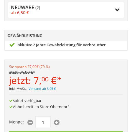
Zubehör
NEUWARE
(2)
Dokumentenscanne
ab
6,
50
€
Anmelden
|
Registrieren
|
Merkzettel
GEWÄHRLEISTUNG
Inklusive
2 Jahre Gewährleistung für Verbraucher
Sie sparen 27,00€ (79 %)
statt:
34,
00
€
*
jetzt:
7,
€
*
00
inkl. MwSt.
,
Versand ab 3,95 €
sofort verfügbar
Abholbereit im Store Oberndorf
Menge: