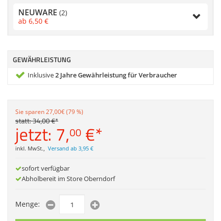
Zubehör
NEUWARE
(2)
Dokumentenscanne
ab
6,
50
€
Anmelden
|
Registrieren
|
Merkzettel
GEWÄHRLEISTUNG
Inklusive
2 Jahre Gewährleistung für Verbraucher
Sie sparen 27,00€ (79 %)
statt:
34,
00
€
*
jetzt:
7,
€
*
00
inkl. MwSt.
,
Versand ab 3,95 €
sofort verfügbar
Abholbereit im Store Oberndorf
Menge: