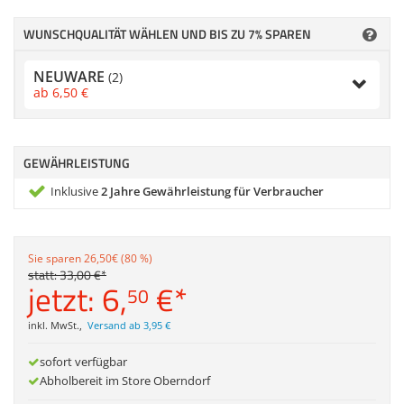
Zubehör
Dokumentenscanne
WUNSCHQUALITÄT WÄHLEN UND BIS ZU 7% SPAREN
Anmelden
|
Registrieren
|
Merkzettel
NEUWARE
(2)
ab
6,
50
€
GEWÄHRLEISTUNG
Inklusive
2 Jahre Gewährleistung für Verbraucher
Sie sparen 26,50€ (80 %)
statt:
33,
00
€
*
jetzt:
6,
€
*
50
inkl. MwSt.
,
Versand ab 3,95 €
sofort verfügbar
Abholbereit im Store Oberndorf