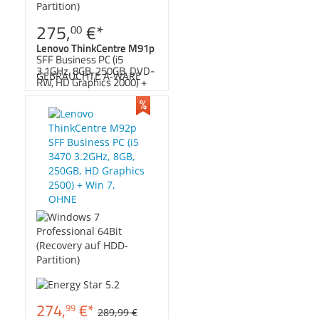
Zubehör
Dokumentenscanne
275,
€
*
00
Lenovo ThinkCentre M91p
SFF Business PC (i5
3.1GHz, 8GB, 250GB, DVD-
GEBRAUCHTE A-WARE
RW, HD Graphics 2000) +
Win 7
274,
€
*
99
289,
99
€