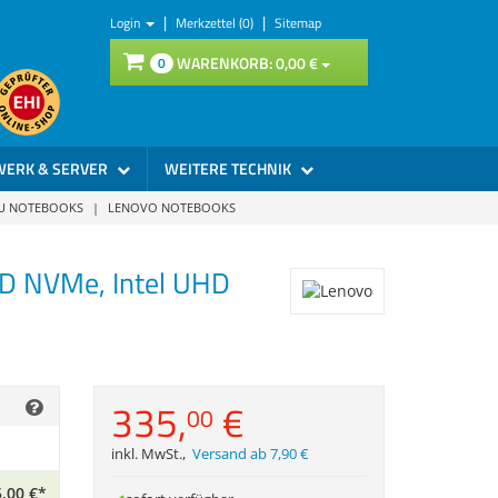
|
|
Login
Merkzettel (0)
Sitemap
WARENKORB:
0,
00
€
0
WERK & SERVER
WEITERE TECHNIK
SU NOTEBOOKS
|
LENOVO NOTEBOOKS
SD NVMe, Intel UHD
335,
€
00
inkl. MwSt.
,
Versand ab 7,90 €
,
00
€
*