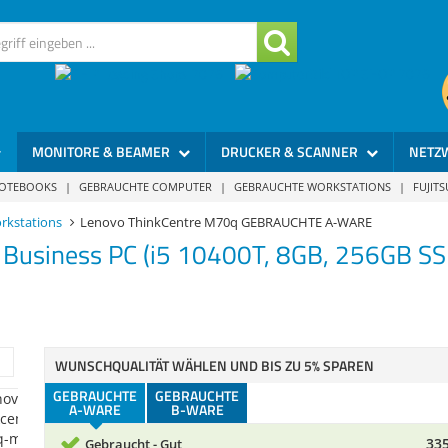
MONITORE & BEAMER
DRUCKER & SCANNER
NETZ
NOTEBOOKS
|
GEBRAUCHTE COMPUTER
|
GEBRAUCHTE WORKSTATIONS
|
FUJIT
rkstations
Lenovo ThinkCentre M70q GEBRAUCHTE A-WARE
 Business PC (i5 10400T, 8GB, 256GB S
WUNSCHQUALITÄT WÄHLEN UND BIS ZU 5% SPAREN
GEBRAUCHTE
GEBRAUCHTE
A-WARE
B-WARE
335
Gebraucht - Gut