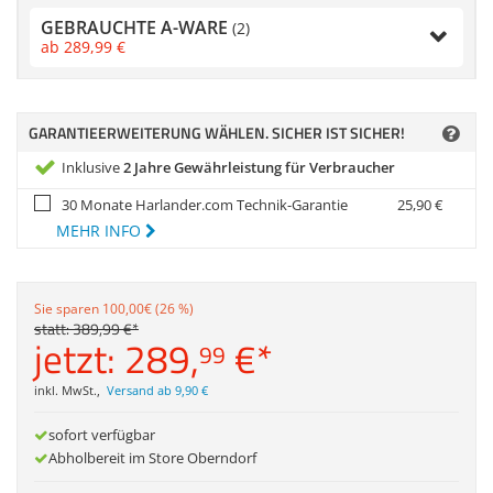
Zubehör
GEBRAUCHTE A-WARE
(2)
Gehäuse
Dokumentenscanne
ab
289,
99
€
Sonstiges
Anmelden
|
Registrieren
|
Merkzettel
GARANTIEERWEITERUNG WÄHLEN. SICHER IST SICHER!
Inklusive
2 Jahre Gewährleistung für Verbraucher
30 Monate Harlander.com Technik-Garantie
25,
90
€
MEHR INFO
Sie sparen 100,00€ (26 %)
statt:
389,
99
€
*
jetzt:
289,
€
*
99
inkl. MwSt.
,
Versand ab 9,90 €
sofort verfügbar
Abholbereit im Store Oberndorf