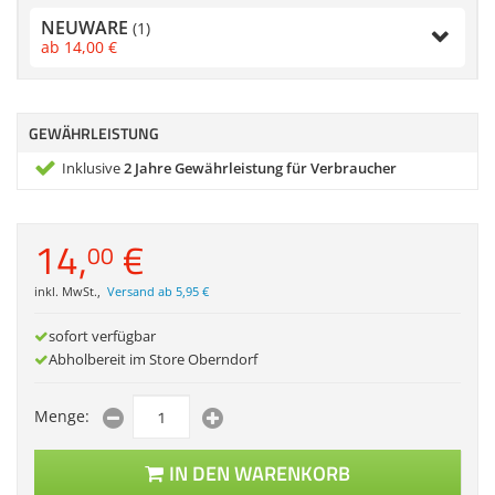
Zubehör
NEUWARE
(1)
Dokumentenscanne
ab
14,
00
€
Anmelden
|
Registrieren
|
Merkzettel
GEWÄHRLEISTUNG
Inklusive
2 Jahre Gewährleistung für Verbraucher
14,
€
00
inkl. MwSt.
,
Versand ab 5,95 €
sofort verfügbar
Abholbereit im Store Oberndorf
Menge:
IN DEN WARENKORB