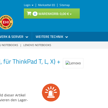
|
|
Login
Merkzettel (0)
Sitemap
WARENKORB:
0,
00
€
0
WERK & SERVER
WEITERE TECHNIK
SU NOTEBOOKS
|
LENOVO NOTEBOOKS
ür ThinkPad T, L, X) +
d dieser Artikel
vieren den Lager-