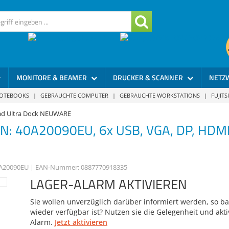
MONITORE & BEAMER
DRUCKER & SCANNER
NETZ
NOTEBOOKS
|
GEBRAUCHTE COMPUTER
|
GEBRAUCHTE WORKSTATIONS
|
FUJIT
ad Ultra Dock NEUWARE
/N: 40A20090EU, 6x USB, VGA, DP, HDMI, f
A20090EU
| EAN-Nummer:
0887770918335
LAGER-ALARM AKTIVIEREN
Sie wollen unverzüglich darüber informiert werden, so bal
wieder verfügbar ist? Nutzen sie die Gelegenheit und akti
Alarm.
Jetzt aktivieren