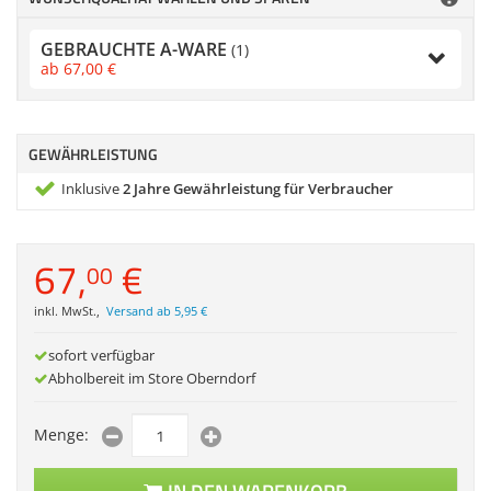
Zubehör
Dokumentenscanne
GEBRAUCHTE A-WARE
(1)
Anmelden
|
Registrieren
|
ab
67,
00
€
Merkzettel
GEWÄHRLEISTUNG
Inklusive
2 Jahre Gewährleistung für Verbraucher
67,
€
00
inkl. MwSt.
,
Versand ab 5,95 €
sofort verfügbar
Abholbereit im Store Oberndorf
Menge: