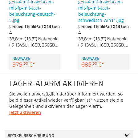
Anmelden
|
Registrieren
|
Zubehör
Merkzettel
Dokumentenscanne
Lenovo ThinkPad X13 Gen
Lenovo ThinkPad X13 Gen
4
4
33,8cm (13,3") Notebook
33,8cm (13,3") Notebook
(i5 1345U, 16GB, 256GB…
(i5 1345U, 16GB, 256GB,…
NEUWARE
NEUWARE
979,
€
*
685,
€
*
00
00
LAGER-ALARM AKTIVIEREN
Sie wollen unverzüglich darüber informiert werden, so
bald dieser Artikel wieder verfügbar ist? Nutzen sie die
Gelegenheit und aktivieren den Lager-Alarm.
Jetzt aktivieren
ARTIKELBESCHREIBUNG