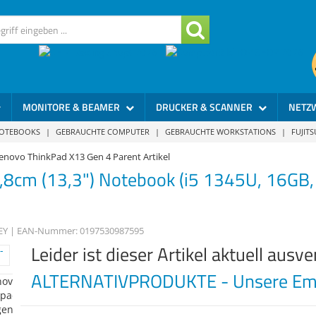
MONITORE & BEAMER
DRUCKER & SCANNER
NETZ
NOTEBOOKS
|
GEBRAUCHTE COMPUTER
|
GEBRAUCHTE WORKSTATIONS
|
FUJIT
enovo ThinkPad X13 Gen 4 Parent Artikel
,8cm (13,3") Notebook (i5 1345U, 16G
EY
| EAN-Nummer:
0197530987595
Leider ist dieser Artikel aktuell ausve
ALTERNATIVPRODUKTE - Unsere Emp