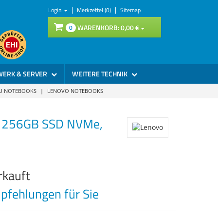
|
|
Login
Merkzettel (0)
Sitemap
WARENKORB:
0,
00
€
0
WERK & SERVER
WEITERE TECHNIK
SU NOTEBOOKS
|
LENOVO NOTEBOOKS
B, 256GB SSD NVMe,
rkauft
fehlungen für Sie