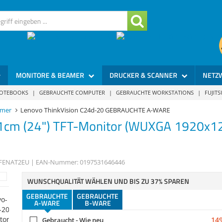
MONITORE & BEAMER
DRUCKER & SCANNER
NETZ
NOTEBOOKS
|
GEBRAUCHTE COMPUTER
|
GEBRAUCHTE WORKSTATIONS
|
FUJIT
amer
Lenovo ThinkVision C24d-20 GEBRAUCHTE A-WARE
1cm (24") TFT-Monitor (WUXGA 1920x120
FENAT2EU
| EAN-Nummer:
0197531646446
WUNSCHQUALITÄT WÄHLEN UND BIS ZU 37% SPAREN
GEBRAUCHTE
GEBRAUCHTE
A-WARE
B-WARE
149
Gebraucht - Wie neu