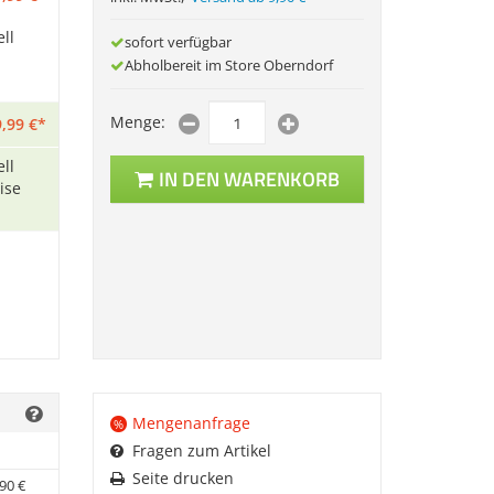
ll
sofort verfügbar
Abholbereit im Store Oberndorf
Menge:
,
99
€
*
ll
IN DEN WARENKORB
ise
Mengenanfrage
%
Fragen zum Artikel
Seite drucken
90
€