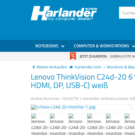
)
NOTEBOOKS
COMPUTER & WORKSTATIONS
JETZT ZUGREIFEN:
GEBRAUCHTE 
Weiter einkaufen
Harlander.com
Monitore & Be
Lenovo
ThinkVision C24d-20
6
HDMI, DP, USB-C) weiß
Artikel-Nummer:
10103778
| Hersteller-Artikelnummer:
63