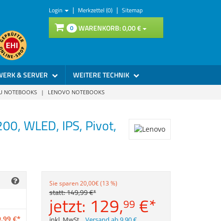
|
|
Login
Merkzettel (0)
Sitemap
WARENKORB:
0,
00
€
0
WERK & SERVER
WEITERE TECHNIK
SU NOTEBOOKS
|
LENOVO NOTEBOOKS
0, WLED, IPS, Pivot,
Sie sparen 20,00€ (13 %)
statt:
149,
99
€
*
jetzt:
129,
€
*
99
,
99
€
*
inkl. MwSt.
,
Versand ab 9,90 €