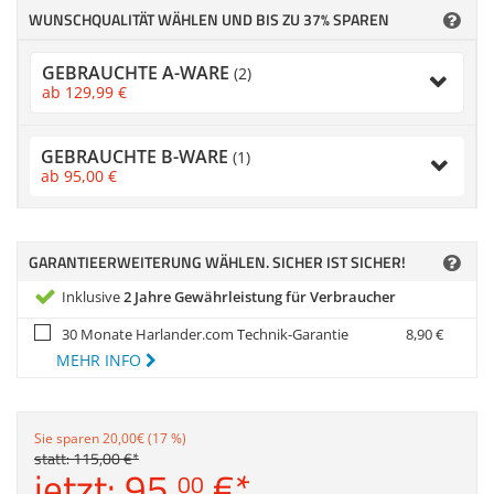
Zubehör
WUNSCHQUALITÄT WÄHLEN UND BIS ZU 37% SPAREN
Dokumentenscanne
Anmelden
|
Registrieren
|
GEBRAUCHTE A-WARE
(2)
Merkzettel
ab
129,
99
€
GEBRAUCHTE B-WARE
(1)
ab
95,
00
€
GARANTIEERWEITERUNG WÄHLEN. SICHER IST SICHER!
Inklusive
2 Jahre Gewährleistung für Verbraucher
30 Monate Harlander.com Technik-Garantie
8,
90
€
MEHR INFO
Sie sparen 20,00€ (17 %)
statt:
115,
00
€
*
jetzt:
95,
€
*
00