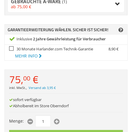
GEBRAUCHTE A-WARE
(1)
Zubehör
ab
75,
00
€
Dokumentenscanne
Anmelden
|
Registrieren
|
Merkzettel
GARANTIEERWEITERUNG WÄHLEN. SICHER IST SICHER!
Inklusive
2 Jahre Gewährleistung für Verbraucher
30 Monate Harlander.com Technik-Garantie
8,
90
€
MEHR INFO
75,
€
00
inkl. MwSt.
,
Versand ab 3,95 €
sofort verfügbar
Abholbereit im Store Oberndorf
Menge: