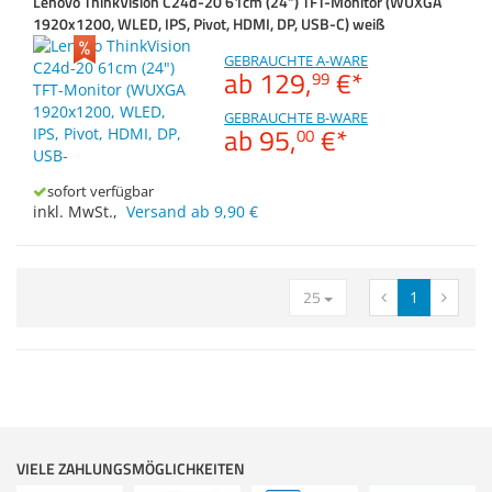
Lenovo ThinkVision C24d-20 61cm (24") TFT-Monitor (WUXGA
Displaydiagonale
Merkzettel
Zubehör
1920x1200, WLED, IPS, Pivot, HDMI, DP, USB-C) weiß
Dokumentenscanne
Auflösung
GEBRAUCHTE A-WARE
ab
129,
€
*
99
GEBRAUCHTE B-WARE
ab
95,
€
*
00
sofort verfügbar
inkl. MwSt.
,
Versand ab 9,90 €
25
1
VIELE ZAHLUNGSMÖGLICHKEITEN