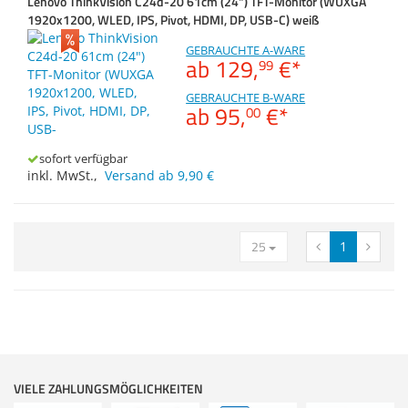
Lenovo ThinkVision C24d-20 61cm (24") TFT-Monitor (WUXGA
Displaydiagonale
Merkzettel
Zubehör
1920x1200, WLED, IPS, Pivot, HDMI, DP, USB-C) weiß
Dokumentenscanne
Auflösung
GEBRAUCHTE A-WARE
ab
129,
€
*
99
GEBRAUCHTE B-WARE
ab
95,
€
*
00
sofort verfügbar
inkl. MwSt.
,
Versand ab 9,90 €
25
1
VIELE ZAHLUNGSMÖGLICHKEITEN