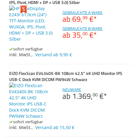
Display B22W-7 LED
IPS, Pivot, HDMI + DP + USB 3.0) Silber
Merkzettel
Zubehör
Dokumentenscanne
Display B23T-7 LED
GEBRAUCHTE A-WARE
ab
69,
€
*
99
Display B24-8 TE Pro
GEBRAUCHTE B-WARE
ab
35,
€
*
00
Display P27-8 TS Pro
E24 G4
sofort verfügbar
inkl. MwSt.
,
Versand ab 9,90 €
E24 G5
E24i G4
EIZO FlexScan EV4340X-BK 108cm 42.5" 4K UHD Monitor IPS
E24m G4
USB-C Dock KVM DICOM PW94W Schwarz
E27m G4
NEUWARE
ab
1.369,
€
*
00
E27q G4
ED55D
sofort verfügbar
EliteDisplay E232
inkl. MwSt.
,
Versand ab 15,50 €
EliteDisplay E233