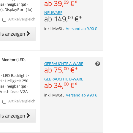
ab
39,
€
*
99
) · neigbar (ja) ·
x), DisplayPort (1x),
NEUWARE
ab
149,
€
*
00
Artikelvergleich
inkl. MwSt.
,
Versand ab 9,90 €
ils anzeigen
-Monitor (LED,
GEBRAUCHTE A-WARE
ab
75,
€
*
00
 · LED-Backlight ·
GEBRAUCHTE B-WARE
· Helligkeit 250
ab
34,
€
*
00
) · neigbar (ja) ·
 · Anschlüsse: VGA
inkl. MwSt.
,
Versand ab 9,90 €
Artikelvergleich
ils anzeigen