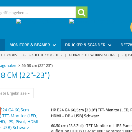
ntie ✓ JETZT ab zu Harlander.com!…" />
MONITORE & BEAMER
DRUCKER & SCANNER
NETZ
NOTEBOOKS
|
GEBRAUCHTE COMPUTER
|
GEBRAUCHTE WORKSTATIONS
|
FUJIT
iagonalen
56-58 cm (22"-23")
8 CM (22"-23")
ste Ergebnisse
HP E24 G4 60,5cm (23,8") TFT-Monitor (LED, F
HDMI + DP + USB) Schwarz
60,50 cm (23,8 Zoll) · TFT-Monitor mit IPS-Panel
Auflösung HD1080 1920x1080 · Kontrast 1.000:1 