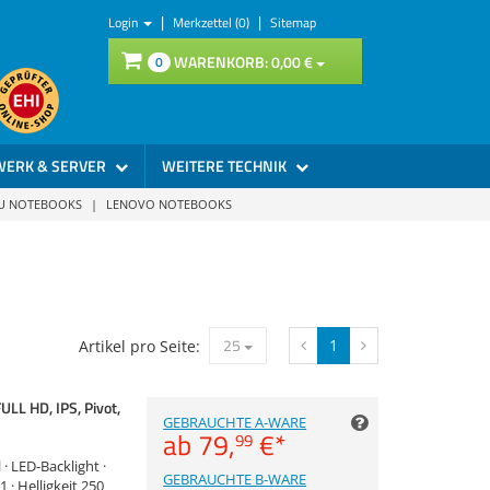
|
|
Login
Merkzettel (0)
Sitemap
WARENKORB:
0,
00
€
0
WERK & SERVER
WEITERE TECHNIK
SU NOTEBOOKS
|
LENOVO NOTEBOOKS
25
1
Artikel pro Seite:
ULL HD, IPS, Pivot,
GEBRAUCHTE A-WARE
ab
79,
€
*
99
 · LED-Backlight ·
GEBRAUCHTE B-WARE
· Helligkeit 250