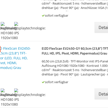
cd/m² · Reaktionszeit 5 ms · höhenverstellbar (ja
drehbar (ja) · Pivot 90° (ja) · Anschlüsse: VGA (1
HDMI (1x), · Zertifikate: Energy Star,…
sofort verfügbar
Deta
EIZO FlexScan EV2450-GY 60,5cm (23,8") TFT
FULL HD, IPS, Pivot, HDMI, Papermodus) Grau
60,50 cm (23,8 Zoll) · TFT-Monitor mit IPS-Panel
Auflösung HD1080 1920x1080 · Kontrast 1.000:1 
cd/m² · Reaktionszeit 5 ms · höhenverstellbar (ja
drehbar (ja) · Pivot 90° (ja) · Lautsprecher (ja)
(1x), DVI-D (1x), DisplayPort (1x), HDMI…
sofort verfügbar
Deta