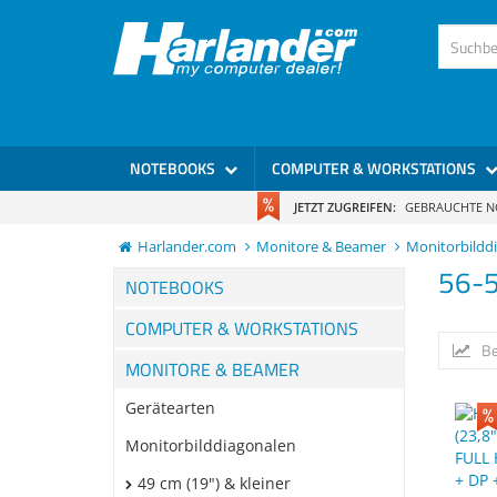
> Vorteile: Premium Modelle ✓ Top Qualität ✓ bis zu 2 Jahre Gara
NOTEBOOKS
COMPUTER & WORKSTATIONS
JETZT ZUGREIFEN:
GEBRAUCHTE 
Harlander.com
Monitore & Beamer
Monitorbildd
56-5
NOTEBOOKS
COMPUTER & WORKSTATIONS
Be
MONITORE & BEAMER
Gerätearten
Monitorbilddiagonalen
49 cm (19") & kleiner