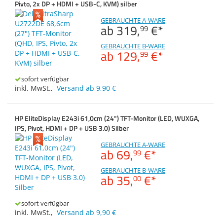
Display B22W-7 LED
Anmelden
|
Registrieren
|
Pivto, 2x DP + HDMI + USB-C, KVM) silber
Zubehör
Merkzettel
Dokumentenscanne
Display B23T-7 LED
GEBRAUCHTE A-WARE
ab
319,
€
*
99
Display B24-8 TE Pro
GEBRAUCHTE B-WARE
ab
129,
€
*
99
Display P27-8 TS Pro
E24 G4
sofort verfügbar
inkl. MwSt.
,
Versand ab 9,90 €
E24 G5
E24i G4
HP EliteDisplay E243i 61,0cm (24") TFT-Monitor (LED, WUXGA,
E24m G4
IPS, Pivot, HDMI + DP + USB 3.0) Silber
E27m G4
GEBRAUCHTE A-WARE
ab
69,
€
*
99
E27q G4
GEBRAUCHTE B-WARE
ab
35,
€
*
00
E27q G5
E344c
sofort verfügbar
inkl. MwSt.
,
Versand ab 9,90 €
ED55D