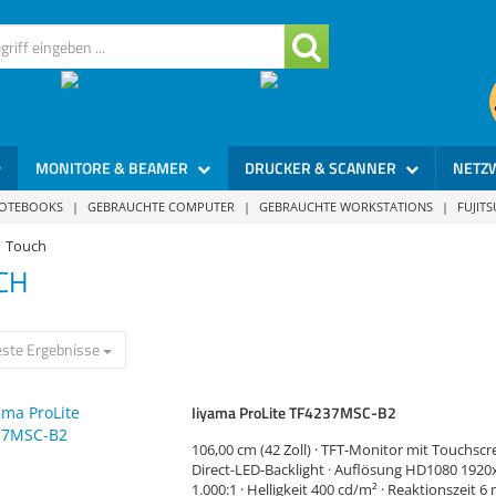
MONITORE & BEAMER
DRUCKER & SCANNER
NETZ
NOTEBOOKS
|
GEBRAUCHTE COMPUTER
|
GEBRAUCHTE WORKSTATIONS
|
FUJIT
Touch
CH
ste Ergebnisse
Iiyama ProLite TF4237MSC-B2
106,00 cm (42 Zoll) · TFT-Monitor mit Touchscr
Direct-LED-Backlight · Auflösung HD1080 1920
1.000:1 · Helligkeit 400 cd/m² · Reaktionszeit 6