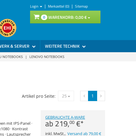
|
|
Login
Merkzettel (0)
Sitemap
WARENKORB:
0,
00
€
0
WERK & SERVER
WEITERE TECHNIK
SU NOTEBOOKS
|
LENOVO NOTEBOOKS
25
1
Artikel pro Seite:
GEBRAUCHTE A-WARE
ab
219,
€
*
00
een mit IPS-Panel ·
x1080 · Kontrast
inkl. MwSt.
,
Versand ab 79,00 €
 ms · Lautsprecher