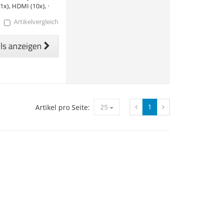
1x), HDMI (10x), ·
Artikelvergleich
ils anzeigen
25
1
Artikel pro Seite: