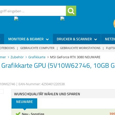
MONITORE & BEAMER
DRUCKER & SCANNER
NETZ
NOTEBOOKS
|
GEBRAUCHTE COMPUTER
|
GEBRAUCHTE WORKSTATIONS
|
FUJIT
amer
Zubehör
Grafikkarte
MSI GeForce RTX 3080 NEUWARE
 Grafikkarte GPU (5V10W62746, 10GB GD
10W62746
| EAN-Nummer:
4250401220538
WUNSCHQUALITÄT WÄHLEN UND SPAREN
NEUWARE
399
Neu - Sonstige