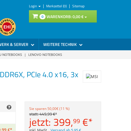
|
|
Login
Merkzettel (0)
Sitemap
WARENKORB:
0,
00
€
0
WERK & SERVER
WEITERE TECHNIK
SU NOTEBOOKS
|
LENOVO NOTEBOOKS
DR6X, PCIe 4.0 x16, 3x
Sie sparen 50,00€ (11 %)
statt:
449,
99
€
*
jetzt:
399,
€
*
99
,
99
€
*
inkl. MwSt.
,
Versand ab 5,95 €