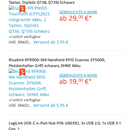
Tasten, Stylistic Q738, Q739) Schwarz
Zubehör
Dokumentenscanne
Kompatibilität (Tablet)
GEBRAUCHTE A-WARE
ab
29,
€
*
00
sofort verfügbar
inkl. MwSt.
,
Versand ab 3,95 €
Bluebird RFR900-WA Handheld RFID Scanner, EF500R,
Pistolenhalter-Griff, schwarz, OHNE Akku
GEBRAUCHTE A-WARE
ab
19,
€
*
00
sofort verfügbar
inkl. MwSt.
,
Versand ab 5,95 €
LogiLink USB-C 4-Port Hub P/N: UA0392, 3x USB 2.0, 1x USB 3.1
Gen. 1