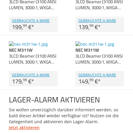
3LCD Beamer (3100 ANSI
3LCD Beamer (3100 ANSI
Zubehör
LUMEN, 3000:1, WXGA…
LUMEN, 3000:1, WXGA…
Dokumentenscanne
GEBRAUCHTE A-WARE
GEBRAUCHTE A-WARE
199,
€
*
139,
€
*
99
99
NEC M311W
NEC M311W
3LCD Beamer (3100 ANSI
3LCD Beamer (3100 ANSI
LUMEN, 3000:1, WXGA…
LUMEN, 3000:1, WXGA…
GEBRAUCHTE A-WARE
GEBRAUCHTE A-WARE
179,
€
*
149,
€
*
99
99
LAGER-ALARM AKTIVIEREN
Sie wollen unverzüglich darüber informiert werden, so
bald dieser Artikel wieder verfügbar ist? Nutzen sie die
Gelegenheit und aktivieren den Lager-Alarm.
Jetzt aktivieren