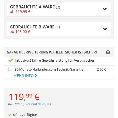
Zubehör
GEBRAUCHTE A-WARE
(2)
Dokumentenscanne
ab
119,
99
€
Anmelden
|
Registrieren
|
Merkzettel
GEBRAUCHTE B-WARE
(1)
ab
105,
00
€
GARANTIEERWEITERUNG WÄHLEN. SICHER IST SICHER!
Inklusive
2 Jahre Gewährleistung für Verbraucher
30 Monate Harlander.com Technik-Garantie
12,
90
€
MEHR INFO
119,
€
99
inkl. MwSt.
,
Versand ab 79,00 €
sofort verfügbar