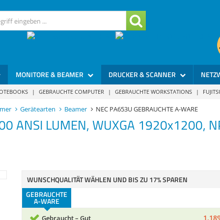
MONITORE & BEAMER
DRUCKER & SCANNER
NETZ
NOTEBOOKS
|
GEBRAUCHTE COMPUTER
|
GEBRAUCHTE WORKSTATIONS
|
FUJIT
amer
Gerätearten
Beamer
NEC PA653U GEBRAUCHTE A-WARE
00 ANSI LUMEN, WUXGA 1920x1200, NP1
WUNSCHQUALITÄT WÄHLEN UND BIS ZU 17% SPAREN
GEBRAUCHTE
A-WARE
1.189
Gebraucht – Gut