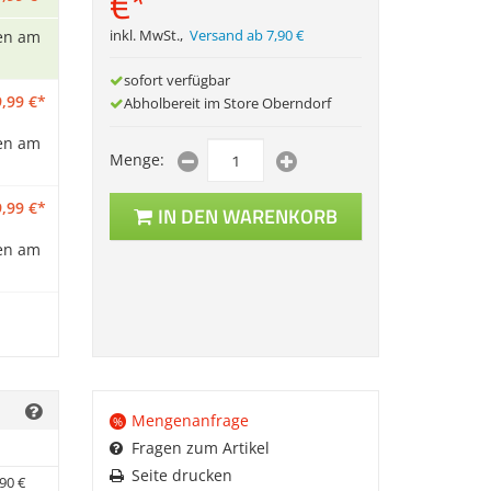
€
*
en am
inkl. MwSt.
,
Versand ab 7,90 €
sofort verfügbar
,
99
€
*
Abholbereit im Store Oberndorf
en am
Menge:
,
99
€
*
IN DEN WARENKORB
en am
Mengenanfrage
%
Fragen zum Artikel
Seite drucken
90
€