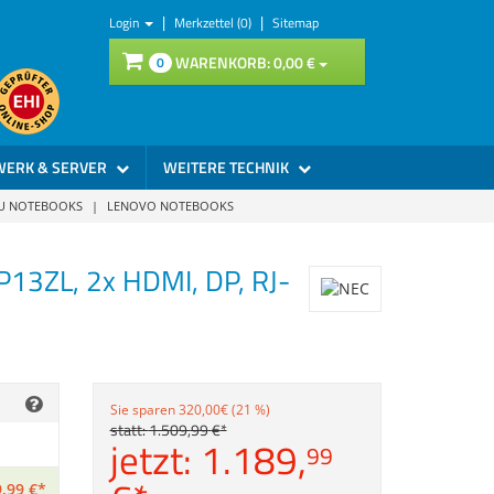
|
|
Login
Merkzettel (0)
Sitemap
WARENKORB:
0,
00
€
0
WERK & SERVER
WEITERE TECHNIK
SU NOTEBOOKS
|
LENOVO NOTEBOOKS
3ZL, 2x HDMI, DP, RJ-
Sie sparen 320,00€ (21 %)
statt:
1.509,
99
€
*
jetzt:
1.189,
99
,
99
€
*