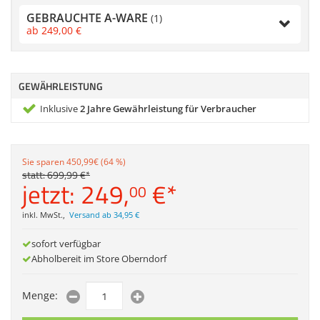
Anmelden
|
Registrieren
|
Zubehör
Sonstiges
GEBRAUCHTE A-WARE
Merkzettel
(1)
Dokumentenscanne
ab
249,
00
€
GEWÄHRLEISTUNG
Inklusive
2 Jahre Gewährleistung für Verbraucher
Sie sparen 450,99€ (64 %)
statt:
699,
99
€
*
jetzt:
249,
€
*
00
inkl. MwSt.
,
Versand ab 34,95 €
sofort verfügbar
Abholbereit im Store Oberndorf
Menge: