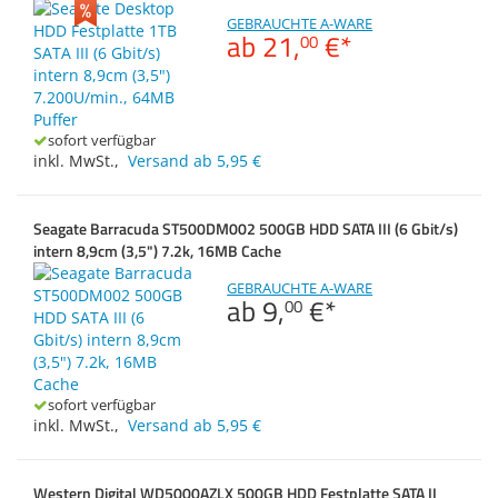
Sonstiges
Zubehör
GEBRAUCHTE A-WARE
Dokumentenscanne
ab
21,
€
*
00
Anmelden
|
Registrieren
|
Merkzettel
sofort verfügbar
inkl. MwSt.
,
Versand ab 5,95 €
Seagate Barracuda ST500DM002 500GB HDD SATA III (6 Gbit/s)
intern 8,9cm (3,5") 7.2k, 16MB Cache
GEBRAUCHTE A-WARE
ab
9,
€
*
00
sofort verfügbar
inkl. MwSt.
,
Versand ab 5,95 €
Western Digital WD5000AZLX 500GB HDD Festplatte SATA II