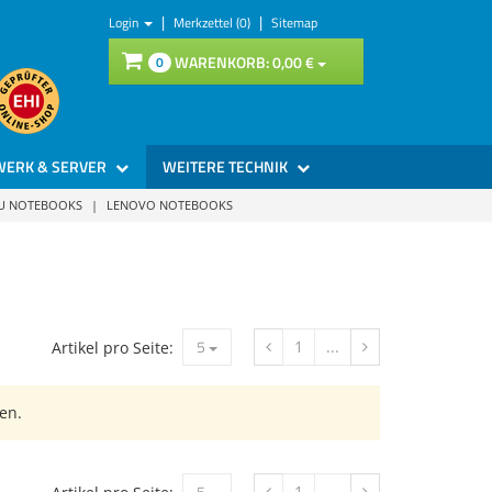
|
|
Login
Merkzettel (0)
Sitemap
WARENKORB:
0,
00
€
0
WERK & SERVER
WEITERE TECHNIK
SU NOTEBOOKS
|
LENOVO NOTEBOOKS
5
1
...
Artikel pro Seite:
en.
5
1
...