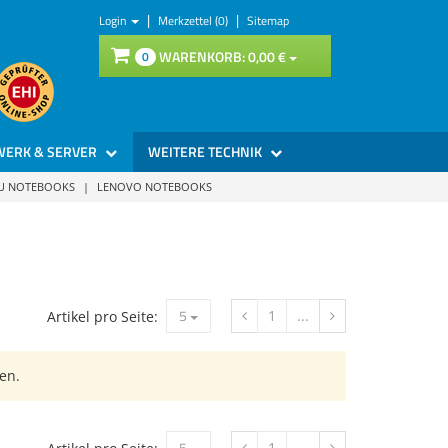
|
|
Login
Merkzettel (0)
Sitemap
WARENKORB:
0,
00
€
0
WERK & SERVER
WEITERE TECHNIK
SU NOTEBOOKS
|
LENOVO NOTEBOOKS
5
1
...
Artikel pro Seite:
en.
5
1
...