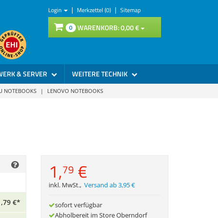
|
|
Login
Merkzettel (0)
Sitemap
WARENKORB:
0,
00
€
0
WERK & SERVER
WEITERE TECHNIK
SU NOTEBOOKS
|
LENOVO NOTEBOOKS
1,
€
79
inkl. MwSt.
,
Versand ab 3,95 €
1,
79
€
*
sofort verfügbar
Abholbereit im Store Oberndorf