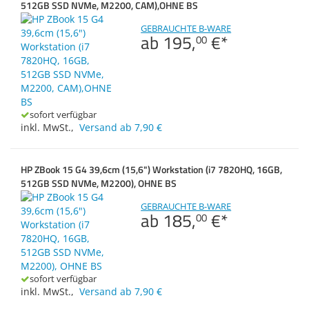
Anzahl der Kerne
512GB SSD NVMe, M2200, CAM),OHNE BS
Zubehör
Dokumentenscanne
Arbeitsspeicher
GEBRAUCHTE B-WARE
ab
195,
€
*
00
sofort verfügbar
inkl. MwSt.
,
Versand ab 7,90 €
HP ZBook 15 G4 39,6cm (15,6") Workstation (i7 7820HQ, 16GB,
512GB SSD NVMe, M2200), OHNE BS
GEBRAUCHTE B-WARE
ab
185,
€
*
00
sofort verfügbar
inkl. MwSt.
,
Versand ab 7,90 €