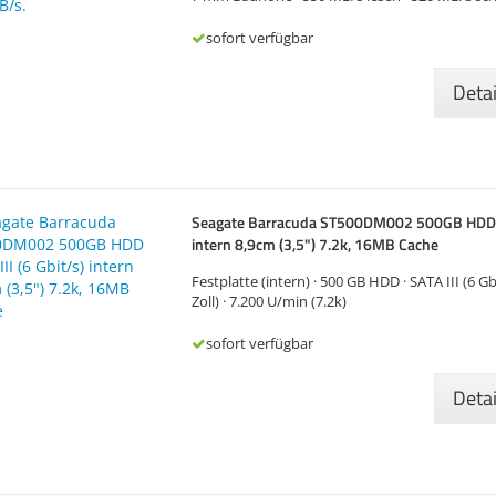
sofort verfügbar
Deta
Seagate Barracuda ST500DM002 500GB HDD SA
intern 8,9cm (3,5") 7.2k, 16MB Cache
Festplatte (intern) · 500 GB HDD · SATA III (6 Gbi
Zoll) · 7.200 U/min (7.2k)
sofort verfügbar
Deta