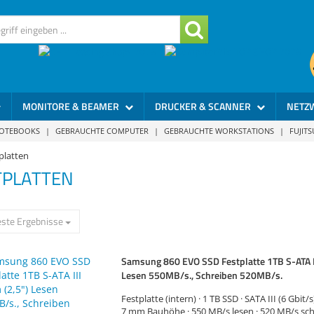
MONITORE & BEAMER
DRUCKER & SCANNER
NETZ
NOTEBOOKS
|
GEBRAUCHTE COMPUTER
|
GEBRAUCHTE WORKSTATIONS
|
FUJIT
platten
TPLATTEN
ste Ergebnisse
Samsung 860 EVO SSD Festplatte 1TB S-ATA II
Lesen 550MB/s., Schreiben 520MB/s.
Festplatte (intern) · 1 TB SSD · SATA III (6 Gbit/s)
7 mm Bauhöhe · 550 MB/s lesen · 520 MB/s sc