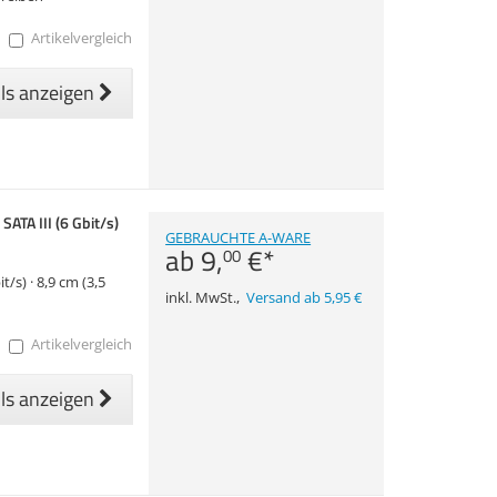
Artikelvergleich
ils anzeigen
TA III (6 Gbit/s)
GEBRAUCHTE A-WARE
ab
9,
€
*
00
t/s) · 8,9 cm (3,5
inkl. MwSt.
,
Versand ab 5,95 €
Artikelvergleich
ils anzeigen