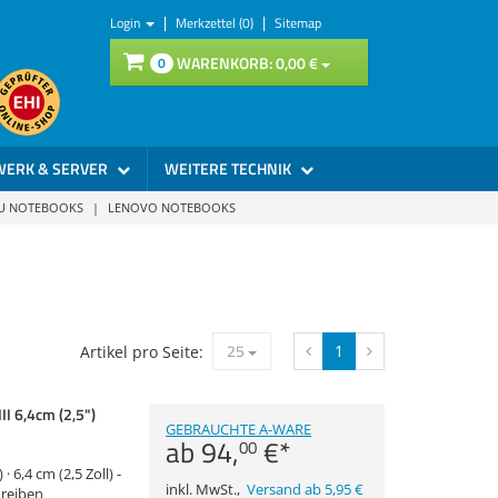
|
|
Login
Merkzettel (0)
Sitemap
WARENKORB:
0,
00
€
0
WERK & SERVER
WEITERE TECHNIK
SU NOTEBOOKS
|
LENOVO NOTEBOOKS
25
1
Artikel pro Seite:
I 6,4cm (2,5")
GEBRAUCHTE A-WARE
ab
94,
€
*
00
 · 6,4 cm (2,5 Zoll) -
inkl. MwSt.
,
Versand ab 5,95 €
hreiben